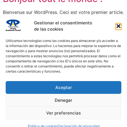
Bienvenue sur WordPress. Ceci est votre premier article.
Modifiez-le ou supprimez-le, puis commencez à écrire !
Gestionar el consentimiento
de las cookies
Utilizamos tecnologías como las cookies para almacenar y/o acceder a
la información del dispositivo. Lo hacemos para mejorar la experiencia de
navegación y para mostrar anuncios (no) personalizados. El
consentimiento a estas tecnologías nos permitirá procesar datos como el
comportamiento de navegación o los ID's únicos en este sitio. No
consentir o retirar el consentimiento, puede afectar negativamente a
ciertas características y funciones.
Aceptar
Denegar
Ver preferencias
Oferta de empleo pública 2023
Todos los derechos reservados
Política de cookies
Declaración de privacidad